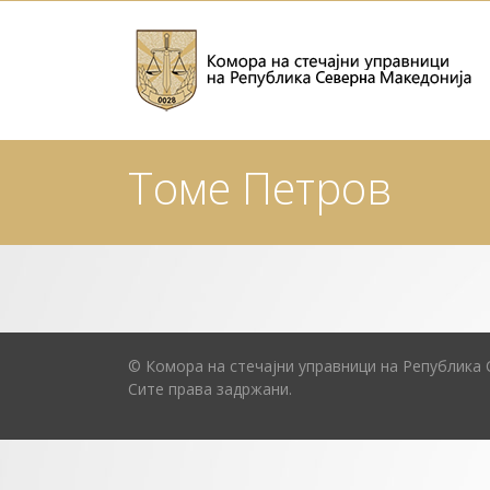
Томе Петров
© Комора на стечајни управници на Република 
Сите права задржани.