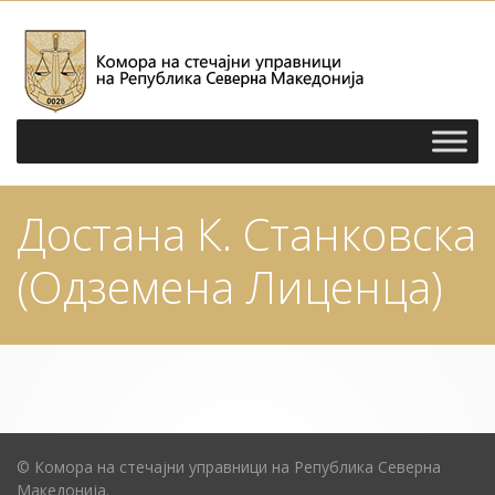
Достана К. Станковска
(Одземена Лиценца)
© Комора на стечајни управници на Република Северна
Македонија.