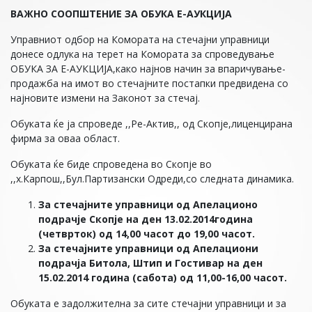
ВАЖНО СООПШТЕНИЕ ЗА ОБУКА Е-АУКЦИЈА
Управниот одбор на Комората на стечајни управници
донесе одлука на терет на Комората за спроведување
ОБУКА ЗА Е-АУКЦИЈА,како најнов начин за впаричување-
продажба на имот во стечајните постапки предвидена со
најновите измени на Законот за стечај.
Обуката ќе ја спроведе ,,Ре-Актив,, од Скопје,лиценцирана
фирма за оваа област.
Обуката ќе биде спроведена во Скопје во
,,х.Карпош,,Бул.Партизански Одреди,со следната динамика.
За стечајните управници од Апелационо
подрачје Скопје на ден 13.02.2014година
(четврток) од 14,00 часот до 19,00 часот.
За стечајните управници од Апелациони
подрачја Битола, Штип и Гостивар на ден
15.02.2014 година (сабота) од 11,00-16,00 часот.
Обуката е задолжителна за сите стечајни управници и за