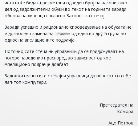
истата ќе бидат пресметани одреден број на часови како
дел од задолжителни обуки во текот на годината заради
обнова на лиценца согласно Законот за стечај.
Заради успешно и рационално спроведување на обуката не
е дозволено замена на термин од една во друга група во
однос на апелационите подрачја.
Поточно,сите стечајни управници да се придржуваат на
погоре наведениот распоред во зависност од кое
Апелационо подрачје доаѓаат.
Задолжително сите стечајни управници да понесат со себе
лап-топ компјутери.
Претседател на
Комора
Ацо Петров