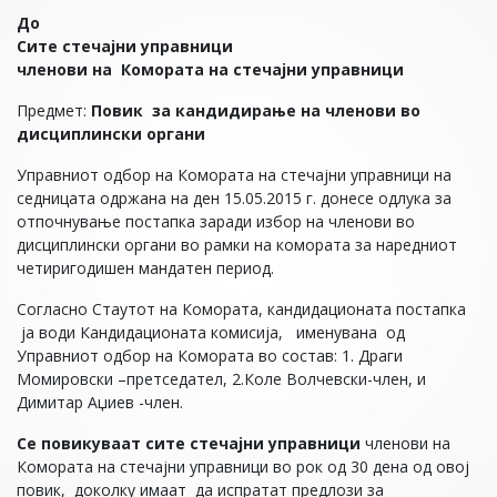
До
Сите стечајни управници
членови на Комората на стечајни управници
Предмет:
Повик за кандидирање на членови во
дисциплински органи
Управниот одбор на Комората на стечајни управници на
седницата одржана на ден 15.05.2015 г. донесе одлука за
отпочнување постапка заради избор на членови во
дисциплински органи во рамки на комората за наредниот
четиригодишен мандатен период.
Согласно Стаутот на Комората, кандидационата постапка
ја води Кандидационата комисија, именувана од
Управниот одбор на Комората во состав: 1. Драги
Момировски –претседател, 2.Коле Волчевски-член, и
Димитар Аџиев -член.
Се повикуваат сите стечајни управници
членови на
Комората на стечајни управници во рок од 30 дена од овој
повик, доколку имаат да испратат предлози за