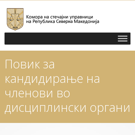
Повик за
кандидирање на
членови во
дисциплински органи