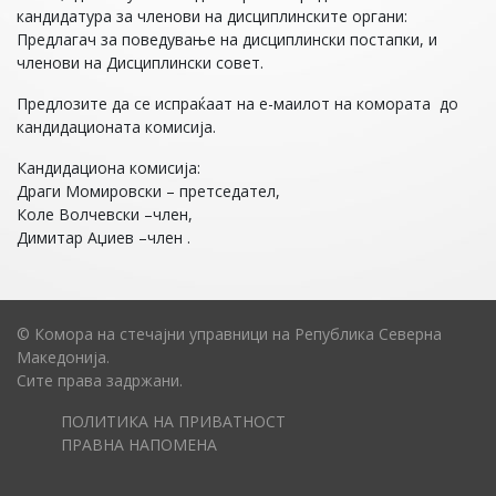
кандидатура за членови на дисциплинските органи:
Предлагач за поведување на дисциплински постапки, и
членови на Дисциплински совет.
Предлозите да се испраќаат на е-маилот на комората до
кандидационата комисија.
Кандидациона комисија:
Драги Момировски – претседател,
Коле Волчевски –член,
Димитар Аџиев –член .
© Комора на стечајни управници на Република Северна
Македонија.
Сите права задржани.
ПОЛИТИКА НА ПРИВАТНОСТ
ПРАВНА НАПОМЕНА