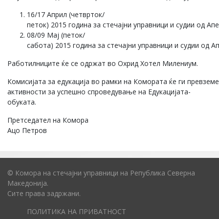
16/17 Април (четврток/
петок) 2015 година за стечајни управници и судии од Ап
08/09 Мај (петок/
сабота) 2015 година за стечајни управници и судии од 
Работилниците ќе се одржат во Охрид Хотел Милениум.
Комисијата за едукација во рамки на Комората ќе ги превзем
активности за успешно спроведување на Едукацијата-
обуката.
Претседател на Комора
Ацо Петров
© Комора на стечајни управници на Република Северна
Македонија.
Сите права задржани.
ПОЛИТИКА НА ПРИВАТНОСТ